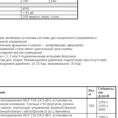
760
540
IP55
< 93 дБ
200 микрон, нерж. сталь
нии, возможна установка системы дистанционного управления и
анели управления
ическое вращение и наклон — влево/вправо, вверх/вниз
нкованной стали имеет длительный срок службы
ьзования внутри помещения
о с 1, 2 или 3 подключенными кольцами форсунок
 как доп. опция. Рекомендуемое давление подачи воды при отсутствии
мендуемое давление: 10-15 бар, максимальное: 35 бар
Габариты,
Вес,
ние
мм
кг
Д
х
Ш
х
В
леподавления WLP 718 (18,5 кВт), установка на
1250 х
нном основании, 3 кольца х 50 форсунок, ручное
760
1200 х
 наклон, электрощит управления, водяной фильтр,
2600
онный клапан с автосбросом (3 шт.), манометр
леподавления WLP 718 (18,5 кВт), установка на
1900 х