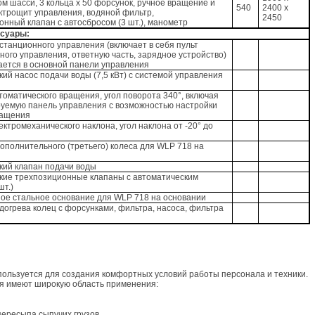
м шасси, 3 кольца х 50 форсунок, ручное вращение и
540
2400 х
ектрощит управления, водяной фильтр,
2450
онный клапан с автосбросом (3 шт.), манометр
суары:
станционного управления (включает в себя пульт
ного управления, ответную часть, зарядное устройство)
ается в основной панели управления
ий насос подачи воды (7,5 кВт) с системой управления
томатического вращения, угол поворота 340°, включая
уемую панель управления с возможностью настройки
ращения
ктромеханического наклона, угол наклона от -20° до
дополнительного (третьего) колеса для WLP 718 на
кий клапан подачи воды
кие трехпозиционные клапаны с автоматическим
шт.)
ое стальное основание для WLP 718 на основании
догрева колец с форсунками, фильтра, насоса, фильтра
ользуется для создания комфортных условий работы персонала и техники.
 имеют широкую область применения:
пересыпа сыпучих грузов