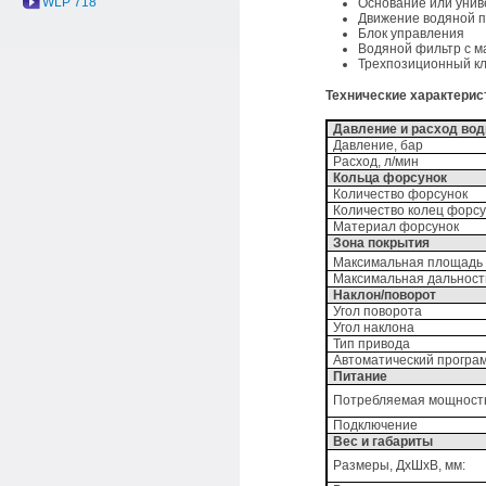
WLP 718
Основание или унив
Движение водяной пу
Блок управления
Водяной фильтр с 
Трехпозиционный кл
Технические характерис
Давление и расход во
Давление, бар
Расход, л/мин
Кольца форсунок
Количество форсунок
Количество колец форсу
Материал форсунок
Зона покрытия
Максимальная площадь 
Максимальная дальност
Наклон/поворот
Угол поворота
Угол наклона
Тип привода
Автоматический програм
Питание
Потребляемая мощност
Подключение
Вес и габариты
Размеры, ДхШхВ, мм: