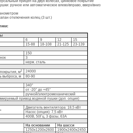
ерсальный прицеп на двух колесах, цинковое покрытие
шки: ручное или автоматическое влево/вправо, вверх/вниз
манометром
апан отключения колец (3 шт.)
тики:
ды
6
9
12
15
15-88
18-108
21-125
23-139
150
нок
3
нерж. сталь
2
24000
покрытия, м
ь выброса, м
80-90
340°
от -20° до +45°
ручной/электромеханический
мируемый привод водяной пушки (доп. опция)
Двигатель вентилятора: 18,5 кВт
ь
Насос (опция): 7,5 кВт
400В, 50Гц, 3 фазы, 63А
На основании
На шасси
1250х1200х2600
1900х2400х2450