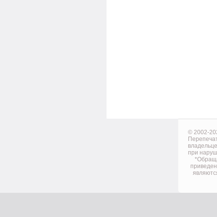
© 2002-20
Перепечат
владельце
при наруш
*Обраща
приведен
являютс