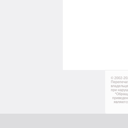
© 2002-20
Перепечат
владельце
при наруш
*Обраща
приведен
являютс